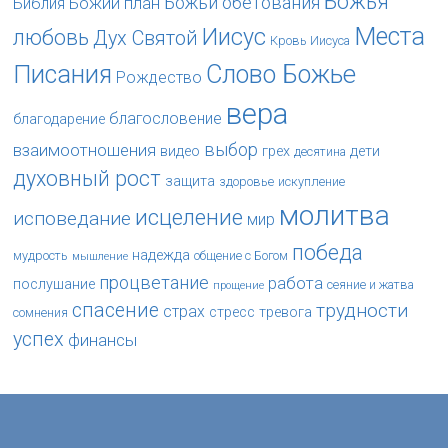
Божья
Божьи обетования
Божий план
Библия
Места
Иисус
любовь
Дух Святой
Кровь Иисуса
Слово Божье
Писания
Рождество
вера
благословение
благодарение
выбор
взаимоотношения
видео
грех
дети
десятина
духовный рост
защита
здоровье
искупление
молитва
исцеление
исповедание
мир
победа
надежда
мудрость
общение с Богом
мышление
процветание
работа
послушание
сеяние и жатва
прощение
спасение
трудности
страх
стресс
тревога
сомнения
успех
финансы