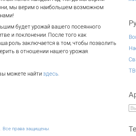
изни, мы верим о наибольшем возможном
 нами!
Р
льшим будет урожай вашего посеянного
тве и поклонении. После того как
Во
аша роль заключается в том, чтобы позволить
На
верить в отношении нашего урожая.
Св
ТВ
 вы можете найти
здесь
.
А
Т
а.
Все права защищены
.