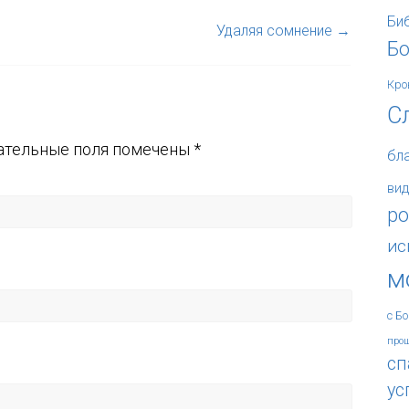
Би
Удаляя сомнение
→
Б
Кро
С
ательные поля помечены
*
бл
вид
ро
ис
м
с Б
про
сп
ус