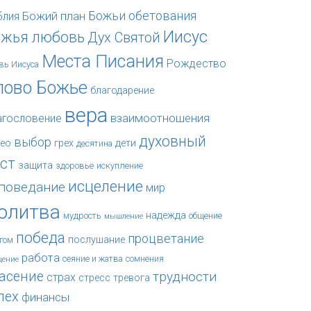
Божьи обетования
Божий план
блия
Иисус
ожья любовь
Дух Святой
Места Писания
Рождество
вь Иисуса
лово Божье
благодарение
вера
взаимоотношения
агословение
духовный
выбор
ео
грех
дети
десятина
ст
защита
здоровье
искупление
исцеление
поведание
мир
олитва
надежда
мудрость
общение
мышление
победа
процветание
послушание
огом
работа
сеяние и жатва
сомнения
щение
асение
трудности
страх
стресс
тревога
пех
финансы