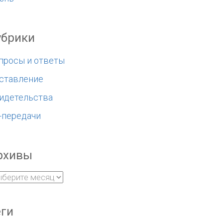
убрики
просы и ответы
ставление
идетельства
-передачи
рхивы
еги