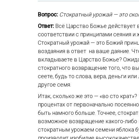
Вопрос:
Стократный урожай — это ско
Ответ:
Всё Царство Божье действует 
соответствии с принципами сеяния и 
Стократный урожай — это Божий прин
воздаяния в ответ
на ваше даяние. Чт
вкладываете в Царство Божье? Ожид
стократного возвращение того, что в
сеете, будь то слова, вера, деньги или
другое семя.
Итак, сколько же это — «во сто крат»?
процентах от первоначально посеянно
быть намного больше. Точнее, стокра
возможное возвращение какого-либо 
стократным урожаем семени яблока бу
производит изобилие высококачестве