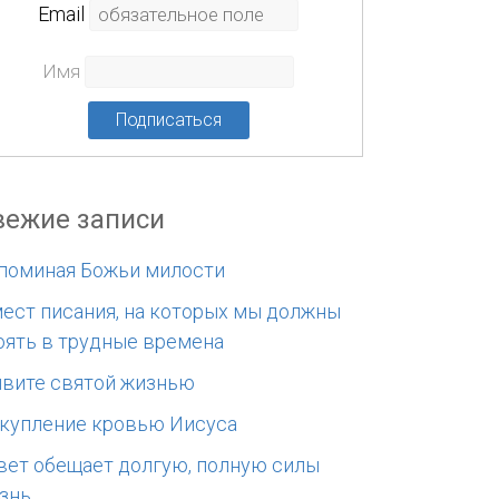
Еmail
Имя
вежие записи
поминая Божьи милости
мест писания, на которых мы должны
оять в трудные времена
вите святой жизнью
купление кровью Иисуса
вет обещает долгую, полную силы
знь