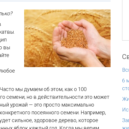
лько?
в
жатвы.
цип
о вы
айте
С
ы
Вс
любое
6 
ст
 Часто мы думаем об этом, как о 100
го семени, но в действительности
это может
Жи
тный урожай — это просто максимально
Ис
конкретного посеянного семени.
Например,
За
дет сильное, здоровое дерево, которое
жи
нных яблок каждый год.
Когда мы верим