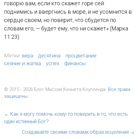
говорю вам, если кто скажет горе сей:
поднимись и ввергнись в море, и не усомнится в
сердце своем, но поверит, что сбудется по
словам его, — будет ему, что ни скажет» (Марка
11:23).
Метки:
вера
десятина
процветание
сеяние и жатва
успех
финансы
© 2015 - 2026 Блог Миссии Кеннета Коупленда.
Все права
защищены
.
←
Как я могу помочь кому-то поверить в то, что есть
один истинный Бог?
Создавайте своими словами образ исцеления
→