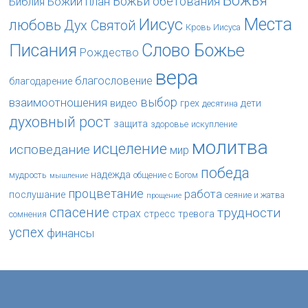
Божья
Божьи обетования
Божий план
Библия
Места
Иисус
любовь
Дух Святой
Кровь Иисуса
Слово Божье
Писания
Рождество
вера
благословение
благодарение
выбор
взаимоотношения
видео
грех
дети
десятина
духовный рост
защита
здоровье
искупление
молитва
исцеление
исповедание
мир
победа
надежда
мудрость
общение с Богом
мышление
процветание
работа
послушание
сеяние и жатва
прощение
спасение
трудности
страх
стресс
тревога
сомнения
успех
финансы