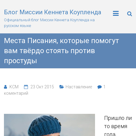
Блог Миссии Кеннета Коупленда
Официальный блог Миссии Кеннета Коупленда на
русском языке
Места Писания, которые помогут
вам твёрдо стоять против
простуды
KCM
23 Окт 2015
Наставление
1
коментарий
Пришло ли
то время
года,