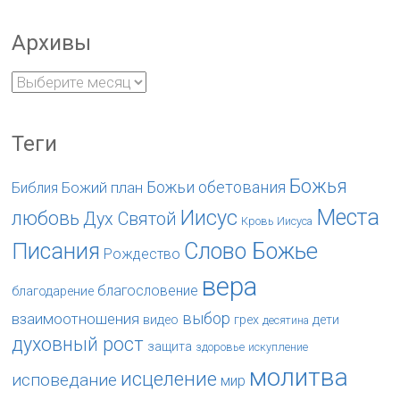
Архивы
Теги
Божья
Божьи обетования
Божий план
Библия
Места
Иисус
любовь
Дух Святой
Кровь Иисуса
Слово Божье
Писания
Рождество
вера
благословение
благодарение
выбор
взаимоотношения
видео
грех
дети
десятина
духовный рост
защита
здоровье
искупление
молитва
исцеление
исповедание
мир