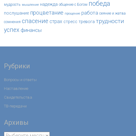
победа
надежда
мудрость
общение с Богом
мышление
процветание
работа
послушание
сеяние и жатва
прощение
спасение
трудности
страх
стресс
тревога
сомнения
успех
финансы
Рубрики
Вопросы и ответы
Наставление
Свидетельства
ТВ-передачи
Архивы