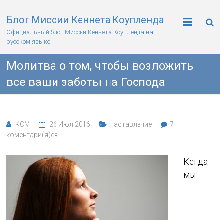
Блог Миссии Кеннета Коупленда
Официальный блог Миссии Кеннета Коупленда на
русском языке
Молитва о том, чтобы возложить
все ваши заботы на Господа
KCM
26 Июл 2016
Наставление
7
коментари(я)ев
Когда
мы