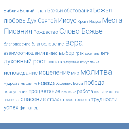
Божья
Божьи обетования
Божий план
Библия
Места
Иисус
любовь
Дух Святой
Кровь Иисуса
Слово Божье
Писания
Рождество
вера
благословение
благодарение
выбор
взаимоотношения
видео
грех
дети
десятина
духовный рост
защита
здоровье
искупление
молитва
исцеление
исповедание
мир
победа
надежда
мудрость
общение с Богом
мышление
процветание
работа
послушание
сеяние и жатва
прощение
спасение
трудности
страх
стресс
тревога
сомнения
успех
финансы